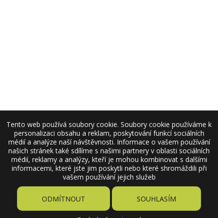
Tento web používá soubory cookie. Soubory cookie používáme k
personalizaci obsahu a reklam, poskytování funkcí sociálních
médií a analýze naší návštěvnosti. Informace o vašem používání
našich stránek také sdílíme s našimi partnery v oblasti sociálních
médií, reklamy a analýzy, kteří je mohou kombinovat s dalšími
informacemi, které jste jim poskytli nebo které shromáždili při
vašem používání jejich služeb
ODMÍTNOUT
SOUHLASÍM