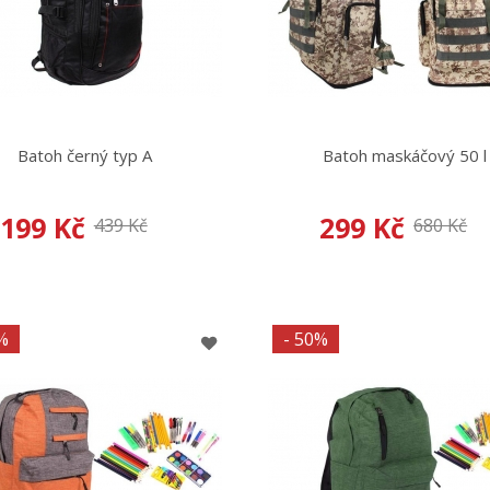
Batoh černý typ A
Batoh maskáčový 50 l
199 Kč
299 Kč
439 Kč
680 Kč
%
- 50%