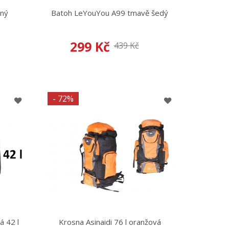
rný
Batoh LeYouYou A99 tmavě šedý
299 Kč
439 Kč
- 72%
á 42 l
Krosna Asinaidi 76 l oranžová