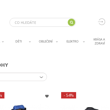
KRÁSA A 
A
DĚTI
OBLEČENÍ
ELEKTRO
ZDRAVÍ
OHY
%
- 54%