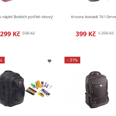
 náplní školních potřeb vínový
Krosna Asinaidi 76 l červ
299 Kč
399 Kč
598 Kč
1 290 Kč
%
- 31%