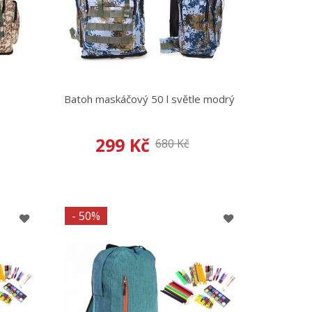
Batoh maskáčový 50 l světle modrý
299 Kč
680 Kč
- 50%