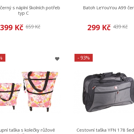
černý s náplní školních potřeb
Batoh LeYouYou A99 če
typ C
399 Kč
299 Kč
659 Kč
439 Kč
%
- 93%
upní taška s kolečky růžové
Cestovní taška YFN 178 šed