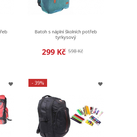
třeb
Batoh s náplní školních potřeb
tyrkysový
299 Kč
598 Kč
- 39%