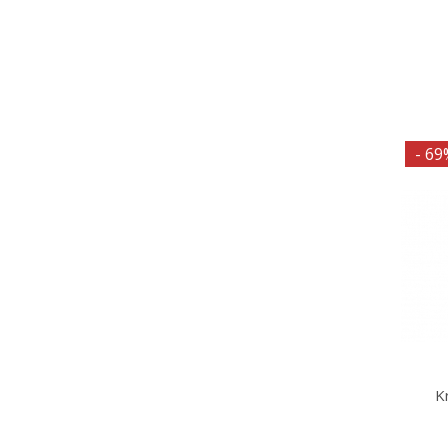
- 69
K