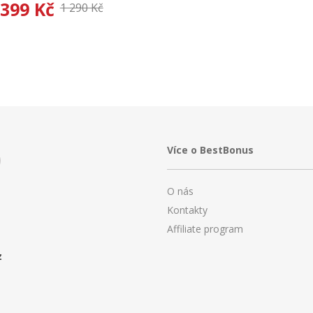
399 Kč
1 290 Kč
Více o BestBonus
O nás
Kontakty
Affiliate program
z