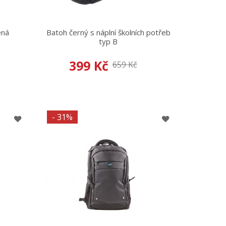
ená
Batoh černý s náplní školních potřeb
typ B
399 Kč
659 Kč
- 31%