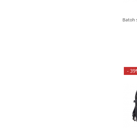
Batoh s
- 39