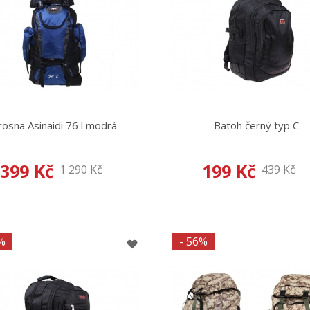
rosna Asinaidi 76 l modrá
Batoh černý typ C
399 Kč
199 Kč
1 290 Kč
439 Kč
%
- 56%