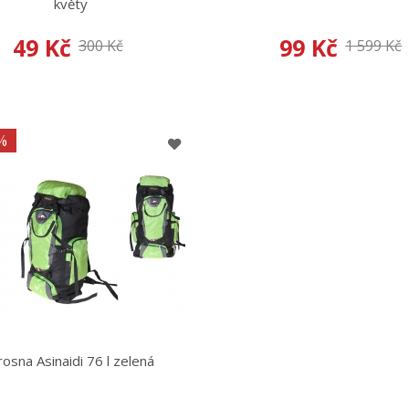
květy
49 Kč
99 Kč
300 Kč
1 599 Kč
%
rosna Asinaidi 76 l zelená