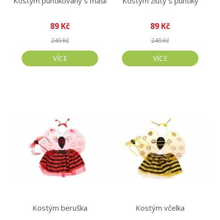
Kostým puntíkovaný s mašlí
Kostým žlutý s puntíky
89 Kč
89 Kč
249 Kč
249 Kč
VÍCE
VÍCE
Kostým beruška
Kostým včelka