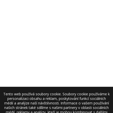
Tento web používá soubory cookie. Soubory cookie používáme k
personalizaci obsahu a reklam, poskytování funkcí sociálních
médií a analýze naší návštěvnosti. Informace o vašem používání
našich stránek také sdílíme s našimi partnery v oblasti sociálních
médií, reklamy a analýzy, kteří je mohou kombinovat s dalšími