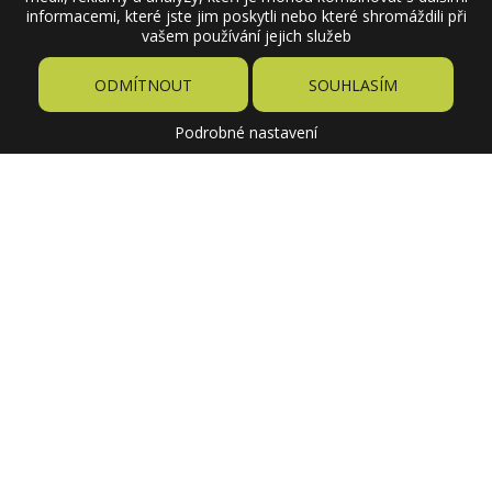
informacemi, které jste jim poskytli nebo které shromáždili při
vašem používání jejich služeb
ODMÍTNOUT
SOUHLASÍM
Podrobné nastavení
299 Kč
Cena