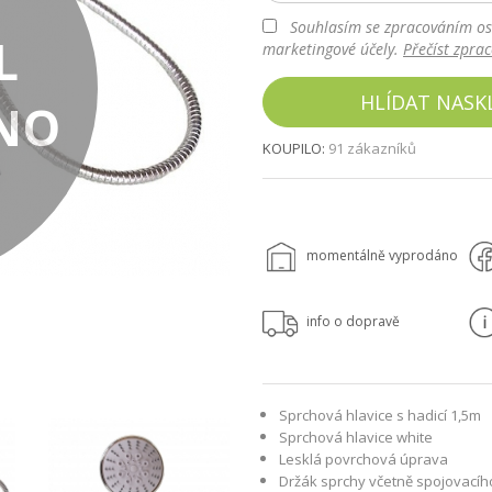
Souhlasím se zpracováním os
L
marketingové účely.
Přečíst zpra
HLÍDAT NASK
NO
KOUPILO:
91 zákazníků
momentálně vyprodáno
info o dopravě
Sprchová hlavice s hadicí 1,5m
Sprchová hlavice white
Lesklá povrchová úprava
Držák sprchy včetně spojovacíh