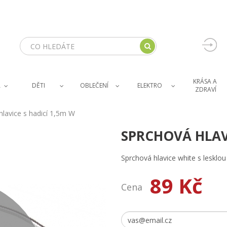
KRÁSA A 
A
DĚTI
OBLEČENÍ
ELEKTRO
ZDRAVÍ
hlavice s hadicí 1,5m W
SPRCHOVÁ HLAVI
Sprchová hlavice white s lesklo
89 Kč
Cena