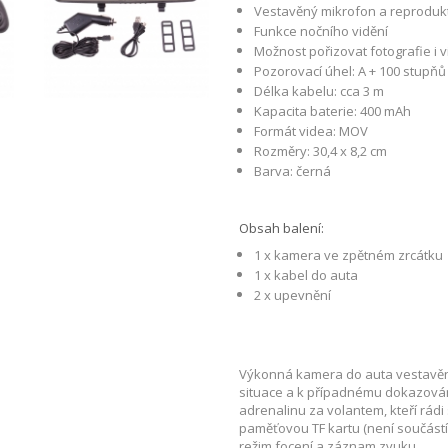
Vestavěný mikrofon a reproduk
Funkce nočního vidění
Možnost pořizovat fotografie i 
Pozorovací úhel: A + 100 stupňů
Délka kabelu: cca 3 m
Kapacita baterie: 400 mAh
Formát videa: MOV
Rozměry: 30,4 x 8,2 cm
Barva: černá
Obsah balení:
1 x kamera ve zpětném zrcátku
1 x kabel do auta
2 x upevnění
Výkonná kamera do auta vestavěn
situace a k případnému dokazován
adrenalinu za volantem, kteří rádi
paměťovou TF kartu (není součástí
režim focení a záznam zvuku.