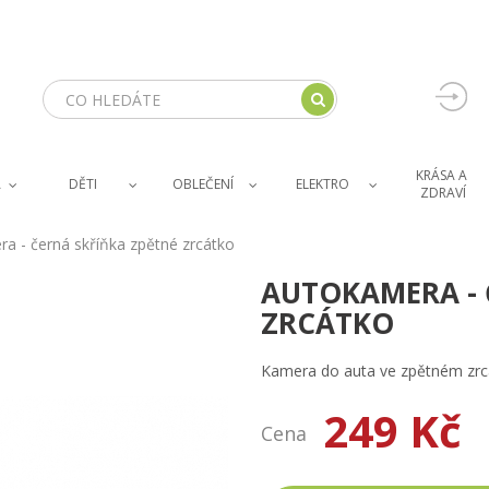
KRÁSA A 
A
DĚTI
OBLEČENÍ
ELEKTRO
ZDRAVÍ
a - černá skříňka zpětné zrcátko
AUTOKAMERA - 
ZRCÁTKO
Kamera do auta ve zpětném zrc
249 Kč
Cena