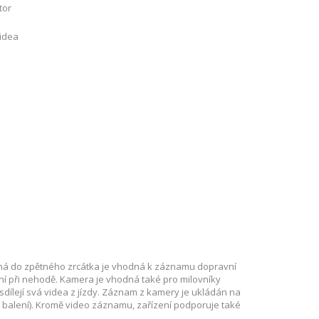
tor
videa
á do zpětného zrcátka je vhodná k záznamu dopravní
í při nehodě. Kamera je vhodná také pro milovníky
 sdílejí svá videa z jízdy. Záznam z kamery je ukládán na
 balení). Kromě video záznamu, zařízení podporuje také