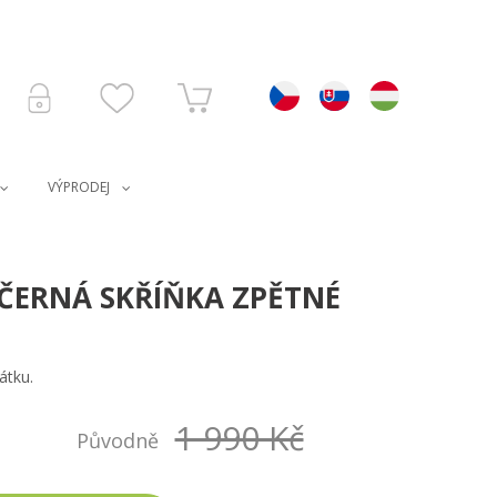
VÝPRODEJ
ČERNÁ SKŘÍŇKA ZPĚTNÉ
átku.
1 990 Kč
Původně