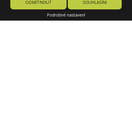
ODMÍTNOUT
SOUHLASÍM
Podrobné nastavení
69 Kč
Cena
199 Kč
Původně
PŘIDAT DO KOŠÍKU