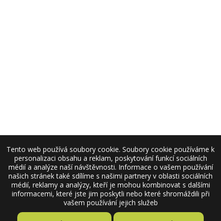
Tento web používá soubory cookie. Soubory cookie používáme k
personalizaci obsahu a reklam, poskytování funkcí sociálních
médií a analýze naší návštěvnosti. Informace o vašem používání
našich stránek také sdílíme s našimi partnery v oblasti sociálních
médií, reklamy a analýzy, kteří je mohou kombinovat s dalšími
informacemi, které jste jim poskytli nebo které shromáždili při
vašem používání jejich služeb