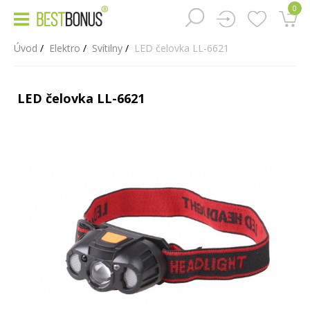
0
Úvod
Elektro
Svítilny
LED čelovka LL-6621
LED čelovka LL-6621