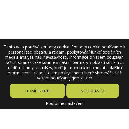
Tento web používá soubory cookie. Soubory cookie používáme k
personalizaci obsahu a reklam, poskytování funkcí sociálních
médií a analýze naší návštěvnosti. Informace o vašem používání
našich stránek také sdílíme s našimi partnery v oblasti sociálních
médií, reklamy a analýzy, kteří je mohou kombinovat s dalšími
informacemi, které jste jim poskytli nebo které shromáždili při
vašem používání jejich služeb
ODMÍTNOUT
SOUHLASÍM
Podrobné nastavení