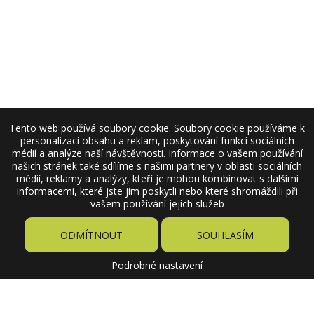
Tento web používá soubory cookie. Soubory cookie používáme k
personalizaci obsahu a reklam, poskytování funkcí sociálních
médií a analýze naší návštěvnosti. Informace o vašem používání
našich stránek také sdílíme s našimi partnery v oblasti sociálních
médií, reklamy a analýzy, kteří je mohou kombinovat s dalšími
informacemi, které jste jim poskytli nebo které shromáždili při
vašem používání jejich služeb
ODMÍTNOUT
SOUHLASÍM
Podrobné nastavení