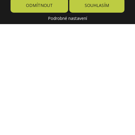
ODMÍTNOUT
SOUHLASÍM
Podrobné nastavení
39 Kč
Cena
189 Kč
Původně