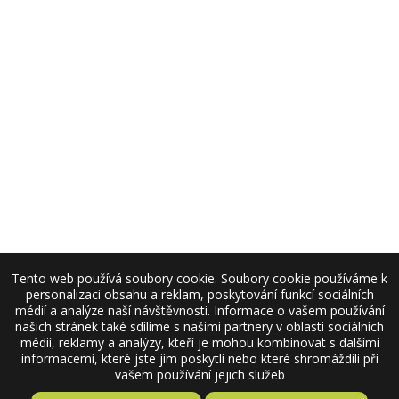
Tento web používá soubory cookie. Soubory cookie používáme k
personalizaci obsahu a reklam, poskytování funkcí sociálních
médií a analýze naší návštěvnosti. Informace o vašem používání
našich stránek také sdílíme s našimi partnery v oblasti sociálních
médií, reklamy a analýzy, kteří je mohou kombinovat s dalšími
informacemi, které jste jim poskytli nebo které shromáždili při
vašem používání jejich služeb