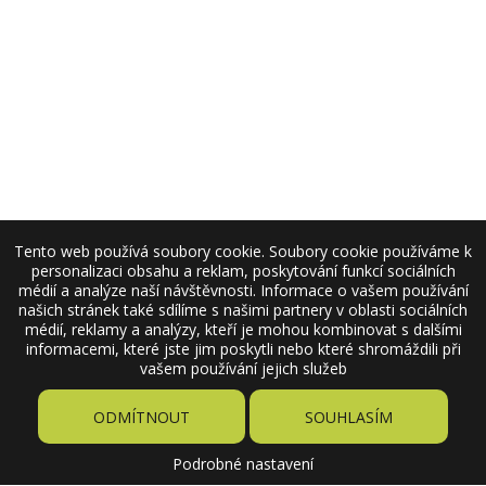
Tento web používá soubory cookie. Soubory cookie používáme k
personalizaci obsahu a reklam, poskytování funkcí sociálních
médií a analýze naší návštěvnosti. Informace o vašem používání
našich stránek také sdílíme s našimi partnery v oblasti sociálních
médií, reklamy a analýzy, kteří je mohou kombinovat s dalšími
informacemi, které jste jim poskytli nebo které shromáždili při
vašem používání jejich služeb
ODMÍTNOUT
SOUHLASÍM
Podrobné nastavení