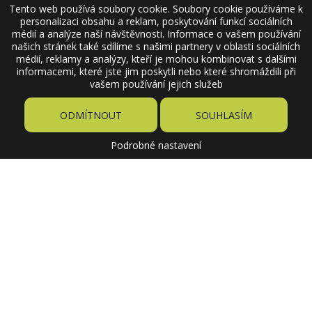
Tento web používá soubory cookie. Soubory cookie používáme k
personalizaci obsahu a reklam, poskytování funkcí sociálních
médií a analýze naší návštěvnosti. Informace o vašem používání
našich stránek také sdílíme s našimi partnery v oblasti sociálních
médií, reklamy a analýzy, kteří je mohou kombinovat s dalšími
informacemi, které jste jim poskytli nebo které shromáždili při
vašem používání jejich služeb
ODMÍTNOUT
SOUHLASÍM
Podrobné nastavení