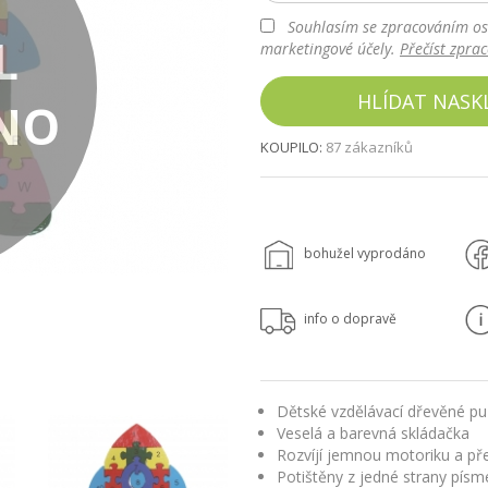
Souhlasím se zpracováním os
L
marketingové účely.
Přečíst zpra
HLÍDAT NASK
NO
KOUPILO:
87 zákazníků
bohužel vyprodáno
info o dopravě
Dětské vzdělávací dřevěné pu
Veselá a barevná skládačka
Rozvíjí jemnou motoriku a př
Potištěny z jedné strany písme