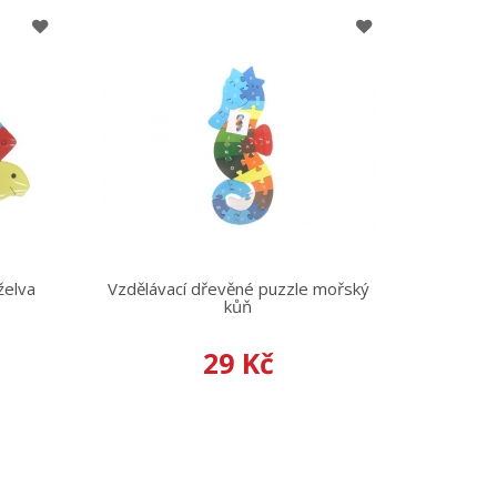
želva
Vzdělávací dřevěné puzzle mořský
kůň
29 Kč