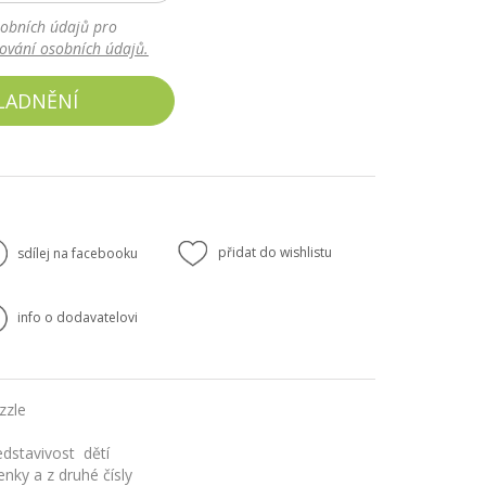
obních údajů pro
cování osobních údajů.
LADNĚNÍ
přidat do wishlistu
sdílej na facebooku
info o dodavatelovi
zzle
edstavivost dětí
nky a z druhé čísly