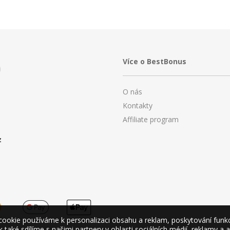
Více o BestBonus
O nás
Kontakty
Affiliate program
z
okie používáme k personalizaci obsahu a reklam, poskytování funkcí 
také sdílíme s našimi partnery v oblasti sociálních médií, reklamy a 