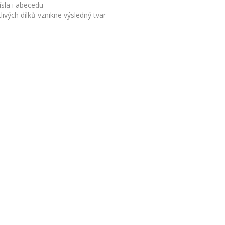
čísla i abecedu
vých dílků vznikne výsledný tvar