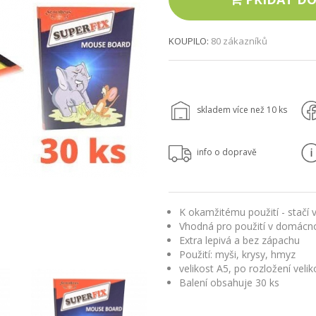
KOUPILO:
80 zákazníků
skladem více než 10 ks
info o dopravě
K okamžitému použití - stačí v
Vhodná pro použití v domácno
Extra lepivá a bez zápachu
Použití: myši, krysy, hmyz
velikost A5, po rozložení veli
Balení obsahuje 30 ks