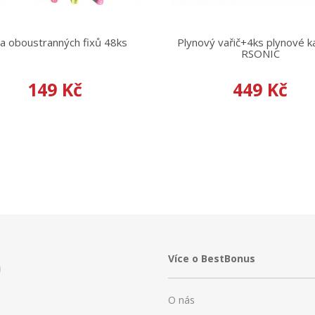
a oboustranných fixů 48ks
Plynový vařič+4ks plynové k
RSONIC
149 Kč
449 Kč
Více o BestBonus
O nás