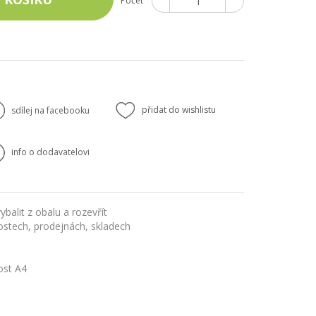
Počet
přidat do wishlistu
sdílej na facebooku
info o dodavatelovi
ybalit z obalu a rozevřít
stech, prodejnách, skladech
kost A4