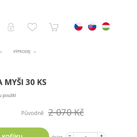
VÝPRODEJ
 MYŠI 30 KS
 použití
2 070 Kč
Původně
 KOŠÍKU