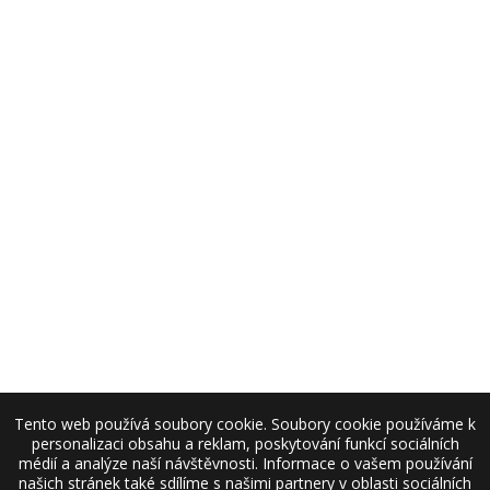
Tento web používá soubory cookie. Soubory cookie používáme k
personalizaci obsahu a reklam, poskytování funkcí sociálních
médií a analýze naší návštěvnosti. Informace o vašem používání
našich stránek také sdílíme s našimi partnery v oblasti sociálních