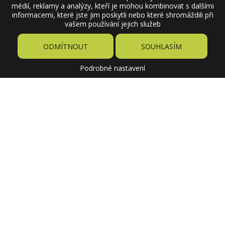
médií, reklamy a analýzy, kteří je mohou kombinovat s dalšími
informacemi, které jste jim poskytli nebo které shromáždili při
vašem používání jejich služeb
ODMÍTNOUT
SOUHLASÍM
Podrobné nastavení
49 Kč