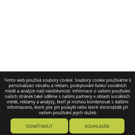
Tento web používá soubory cookie. Soubory cookie používáme k
personalizaci obsahu a reklam, poskytování funkcí sociálních
médií a analýze naší návštěvnosti. Informace o vašem používání
našich stránek také sdílíme s našimi partnery v oblasti sociálních
médií, reklamy a analýzy, kteří je mohou kombinovat s dalšími
informacemi, které jste jim poskytli nebo které shromáždili při
vašem používání jejich služeb
ODMÍTNOUT
SOUHLASÍM